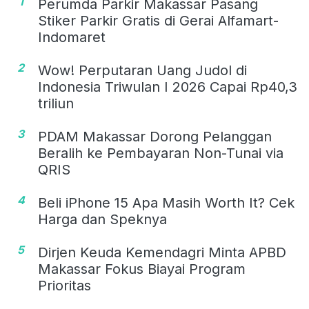
1
Perumda Parkir Makassar Pasang
Stiker Parkir Gratis di Gerai Alfamart-
Indomaret
2
Wow! Perputaran Uang Judol di
Indonesia Triwulan I 2026 Capai Rp40,3
triliun
3
PDAM Makassar Dorong Pelanggan
Beralih ke Pembayaran Non-Tunai via
QRIS
4
Beli iPhone 15 Apa Masih Worth It? Cek
Harga dan Speknya
5
Dirjen Keuda Kemendagri Minta APBD
Makassar Fokus Biayai Program
Prioritas