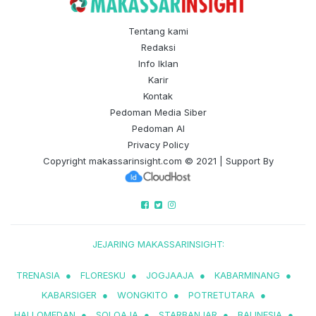
Tentang kami
Redaksi
Info Iklan
Karir
Kontak
Pedoman Media Siber
Pedoman AI
Privacy Policy
Copyright
makassarinsight.com
© 2021 | Support By
JEJARING MAKASSARINSIGHT:
TRENASIA
●
FLORESKU
●
JOGJAAJA
●
KABARMINANG
●
KABARSIGER
●
WONGKITO
●
POTRETUTARA
●
HALLOMEDAN
●
SOLOAJA
●
STARBANJAR
●
BALINESIA
●