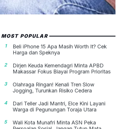
MOST POPULAR
1
Beli iPhone 15 Apa Masih Worth It? Cek
Harga dan Speknya
2
Dirjen Keuda Kemendagri Minta APBD
Makassar Fokus Biayai Program Prioritas
3
Olahraga Ringan! Kenali Tren Slow
Jogging, Turunkan Risiko Cedera
4
Dari Teller Jadi Mantri, Elce Kini Layani
Warga di Pegunungan Toraja Utara
5
Wali Kota Munafri Minta ASN Peka
Persoalan Sosial, Jangan Tutup Mata