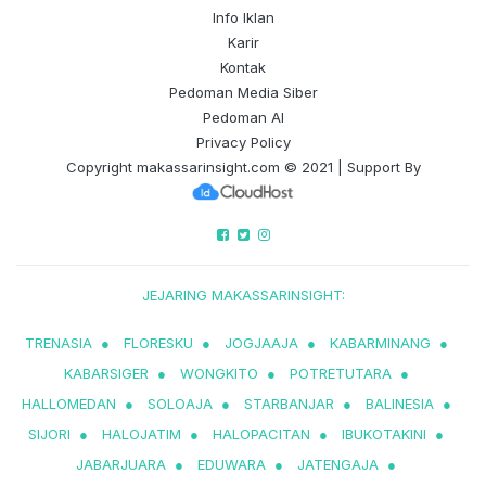
Info Iklan
Karir
Kontak
Pedoman Media Siber
Pedoman AI
Privacy Policy
Copyright
makassarinsight.com
© 2021 | Support By
JEJARING MAKASSARINSIGHT:
TRENASIA
●
FLORESKU
●
JOGJAAJA
●
KABARMINANG
●
KABARSIGER
●
WONGKITO
●
POTRETUTARA
●
HALLOMEDAN
●
SOLOAJA
●
STARBANJAR
●
BALINESIA
●
SIJORI
●
HALOJATIM
●
HALOPACITAN
●
IBUKOTAKINI
●
JABARJUARA
●
EDUWARA
●
JATENGAJA
●