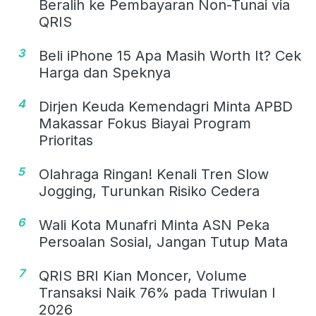
Beralih ke Pembayaran Non-Tunai via
QRIS
3
Beli iPhone 15 Apa Masih Worth It? Cek
Harga dan Speknya
4
Dirjen Keuda Kemendagri Minta APBD
Makassar Fokus Biayai Program
Prioritas
5
Olahraga Ringan! Kenali Tren Slow
Jogging, Turunkan Risiko Cedera
6
Wali Kota Munafri Minta ASN Peka
Persoalan Sosial, Jangan Tutup Mata
7
QRIS BRI Kian Moncer, Volume
Transaksi Naik 76% pada Triwulan I
2026