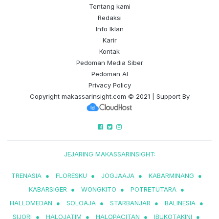
Tentang kami
Redaksi
Info Iklan
Karir
Kontak
Pedoman Media Siber
Pedoman AI
Privacy Policy
Copyright
makassarinsight.com
© 2021 | Support By
JEJARING MAKASSARINSIGHT:
TRENASIA
●
FLORESKU
●
JOGJAAJA
●
KABARMINANG
●
KABARSIGER
●
WONGKITO
●
POTRETUTARA
●
HALLOMEDAN
●
SOLOAJA
●
STARBANJAR
●
BALINESIA
●
SIJORI
●
HALOJATIM
●
HALOPACITAN
●
IBUKOTAKINI
●