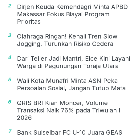
2
Dirjen Keuda Kemendagri Minta APBD
Makassar Fokus Biayai Program
Prioritas
3
Olahraga Ringan! Kenali Tren Slow
Jogging, Turunkan Risiko Cedera
4
Dari Teller Jadi Mantri, Elce Kini Layani
Warga di Pegunungan Toraja Utara
5
Wali Kota Munafri Minta ASN Peka
Persoalan Sosial, Jangan Tutup Mata
6
QRIS BRI Kian Moncer, Volume
Transaksi Naik 76% pada Triwulan I
2026
7
Bank Sulselbar FC U-10 Juara GEAS