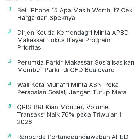
1
Beli iPhone 15 Apa Masih Worth It? Cek
Harga dan Speknya
2
Dirjen Keuda Kemendagri Minta APBD
Makassar Fokus Biayai Program
Prioritas
3
Perumda Parkir Makassar Sosialisasikan
Member Parkir di CFD Boulevard
4
Wali Kota Munafri Minta ASN Peka
Persoalan Sosial, Jangan Tutup Mata
5
QRIS BRI Kian Moncer, Volume
Transaksi Naik 76% pada Triwulan I
2026
6
Ranperda Pertanggungjawaban APBD