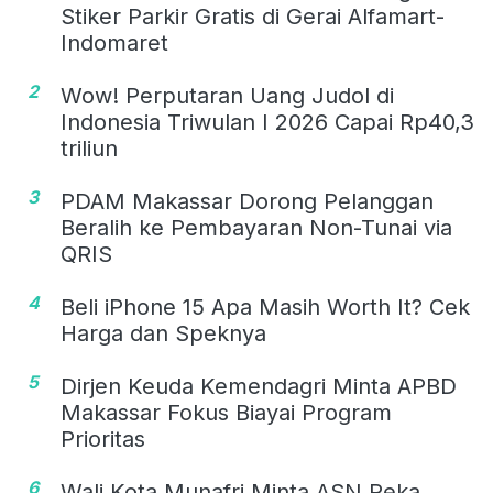
Stiker Parkir Gratis di Gerai Alfamart-
Indomaret
2
Wow! Perputaran Uang Judol di
Indonesia Triwulan I 2026 Capai Rp40,3
triliun
3
PDAM Makassar Dorong Pelanggan
Beralih ke Pembayaran Non-Tunai via
QRIS
4
Beli iPhone 15 Apa Masih Worth It? Cek
Harga dan Speknya
5
Dirjen Keuda Kemendagri Minta APBD
Makassar Fokus Biayai Program
Prioritas
6
Wali Kota Munafri Minta ASN Peka