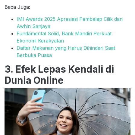
Baca Juga:
IMI Awards 2025 Apresiasi Pembalap Cilik dan
Awhin Sanjaya
Fundamental Solid, Bank Mandiri Perkuat
Ekonomi Kerakyatan
Daftar Makanan yang Harus Dihindari Saat
Berbuka Puasa
3. Efek Lepas Kendali di
Dunia Online