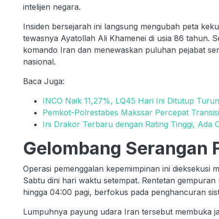
intelijen negara.
Insiden bersejarah ini langsung mengubah peta kekua
tewasnya Ayatollah Ali Khamenei di usia 86 tahun. 
komando Iran dan menewaskan puluhan pejabat sen
nasional.
Baca Juga:
INCO Naik 11,27%, LQ45 Hari Ini Ditutup Turu
Pemkot-Polrestabes Makssar Percepat Transis
Ini Drakor Terbaru dengan Rating Tinggi, Ada 
Gelombang Serangan Fa
Operasi pemenggalan kepemimpinan ini dieksekusi m
Sabtu dini hari waktu setempat. Rentetan gempuran
hingga 04:00 pagi, berfokus pada penghancuran siste
Lumpuhnya payung udara Iran tersebut membuka ja