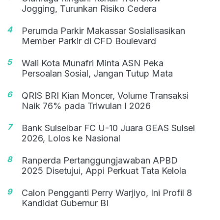
Jogging, Turunkan Risiko Cedera
4
Perumda Parkir Makassar Sosialisasikan
Member Parkir di CFD Boulevard
5
Wali Kota Munafri Minta ASN Peka
Persoalan Sosial, Jangan Tutup Mata
6
QRIS BRI Kian Moncer, Volume Transaksi
Naik 76% pada Triwulan I 2026
7
Bank Sulselbar FC U-10 Juara GEAS Sulsel
2026, Lolos ke Nasional
8
Ranperda Pertanggungjawaban APBD
2025 Disetujui, Appi Perkuat Tata Kelola
9
Calon Pengganti Perry Warjiyo, Ini Profil 8
Kandidat Gubernur BI