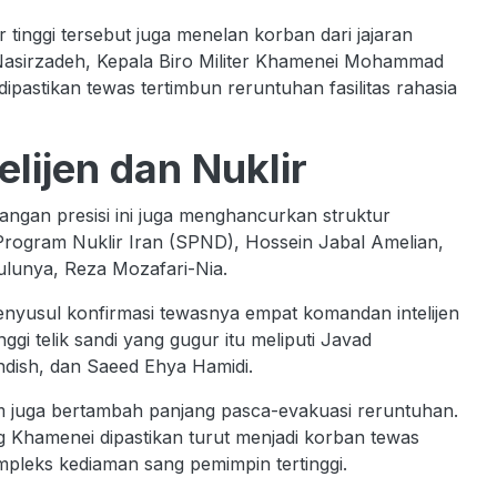
inggi tersebut juga menelan korban dari jajaran
z Nasirzadeh, Kepala Biro Militer Khamenei Mohammad
 dipastikan tewas tertimbun reruntuhan fasilitas rahasia
lijen dan Nuklir
angan presisi ini juga menghancurkan struktur
Program Nuklir Iran (SPND), Hossein Jabal Amelian,
ulunya, Reza Mozafari-Nia.
menyusul konfirmasi tewasnya empat komandan intelijen
ggi telik sandi yang gugur itu meliputi Javad
dish, dan Saeed Ehya Hamidi.
ezim juga bertambah panjang pasca-evakuasi reruntuhan.
 Khamenei dipastikan turut menjadi korban tewas
pleks kediaman sang pemimpin tertinggi.