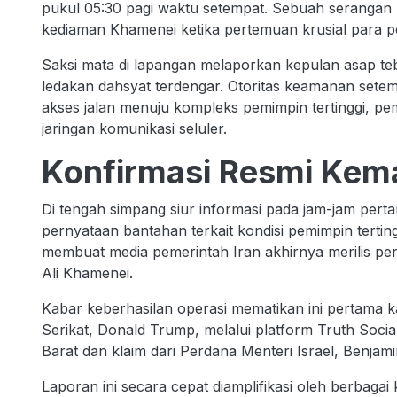
pukul 05:30 pagi waktu setempat. Sebuah serangan 
kediaman Khamenei ketika pertemuan krusial para p
Saksi mata di lapangan melaporkan kepulan asap teb
ledakan dahsyat terdengar. Otoritas keamanan set
akses jalan menuju kompleks pemimpin tertinggi, pe
jaringan komunikasi seluler.
Konfirmasi Resmi Kema
Di tengah simpang siur informasi pada jam-jam pert
pernyataan bantahan terkait kondisi pemimpin terti
membuat media pemerintah Iran akhirnya merilis pe
Ali Khamenei.
Kabar keberhasilan operasi mematikan ini pertama ka
Serikat, Donald Trump, melalui platform Truth Social
Barat dan klaim dari Perdana Menteri Israel, Benjam
Laporan ini secara cepat diamplifikasi oleh berbagai 