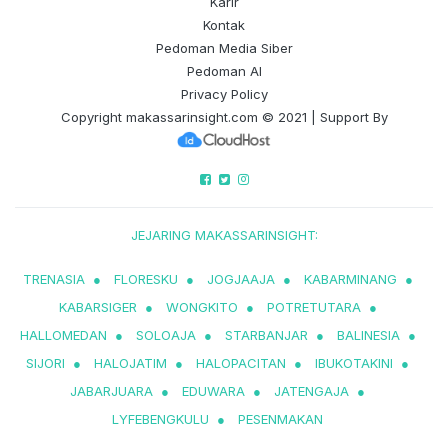
Karir
Kontak
Pedoman Media Siber
Pedoman AI
Privacy Policy
Copyright
makassarinsight.com
© 2021 | Support By
JEJARING MAKASSARINSIGHT:
TRENASIA
●
FLORESKU
●
JOGJAAJA
●
KABARMINANG
●
KABARSIGER
●
WONGKITO
●
POTRETUTARA
●
HALLOMEDAN
●
SOLOAJA
●
STARBANJAR
●
BALINESIA
●
SIJORI
●
HALOJATIM
●
HALOPACITAN
●
IBUKOTAKINI
●
JABARJUARA
●
EDUWARA
●
JATENGAJA
●
LYFEBENGKULU
●
PESENMAKAN