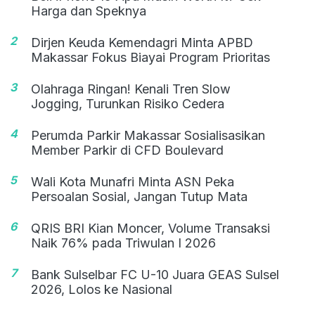
Harga dan Speknya
2
Dirjen Keuda Kemendagri Minta APBD
Makassar Fokus Biayai Program Prioritas
3
Olahraga Ringan! Kenali Tren Slow
Jogging, Turunkan Risiko Cedera
4
Perumda Parkir Makassar Sosialisasikan
Member Parkir di CFD Boulevard
5
Wali Kota Munafri Minta ASN Peka
Persoalan Sosial, Jangan Tutup Mata
6
QRIS BRI Kian Moncer, Volume Transaksi
Naik 76% pada Triwulan I 2026
7
Bank Sulselbar FC U-10 Juara GEAS Sulsel
2026, Lolos ke Nasional