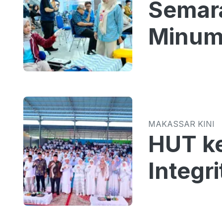
Semar
Minum
MAKASSAR KINI
HUT k
Integr