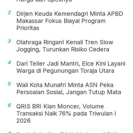
2
Dirjen Keuda Kemendagri Minta APBD
Makassar Fokus Biayai Program
Prioritas
3
Olahraga Ringan! Kenali Tren Slow
Jogging, Turunkan Risiko Cedera
4
Dari Teller Jadi Mantri, Elce Kini Layani
Warga di Pegunungan Toraja Utara
5
Wali Kota Munafri Minta ASN Peka
Persoalan Sosial, Jangan Tutup Mata
6
QRIS BRI Kian Moncer, Volume
Transaksi Naik 76% pada Triwulan I
2026