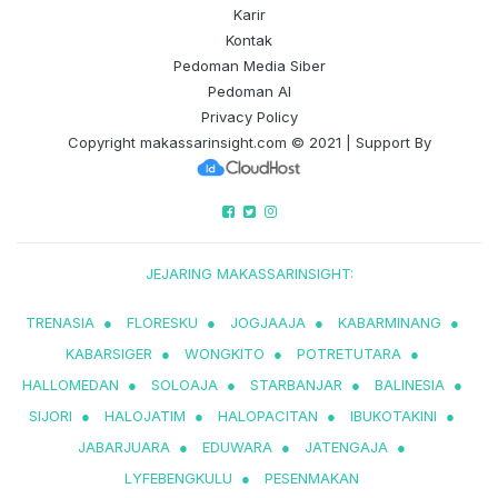
Karir
Kontak
Pedoman Media Siber
Pedoman AI
Privacy Policy
Copyright
makassarinsight.com
© 2021 | Support By
JEJARING MAKASSARINSIGHT:
TRENASIA
●
FLORESKU
●
JOGJAAJA
●
KABARMINANG
●
KABARSIGER
●
WONGKITO
●
POTRETUTARA
●
HALLOMEDAN
●
SOLOAJA
●
STARBANJAR
●
BALINESIA
●
SIJORI
●
HALOJATIM
●
HALOPACITAN
●
IBUKOTAKINI
●
JABARJUARA
●
EDUWARA
●
JATENGAJA
●
LYFEBENGKULU
●
PESENMAKAN