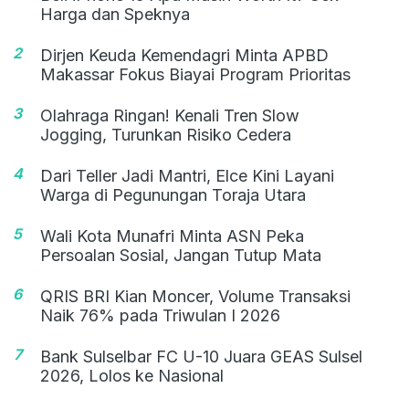
Harga dan Speknya
2
Dirjen Keuda Kemendagri Minta APBD
Makassar Fokus Biayai Program Prioritas
3
Olahraga Ringan! Kenali Tren Slow
Jogging, Turunkan Risiko Cedera
4
Dari Teller Jadi Mantri, Elce Kini Layani
Warga di Pegunungan Toraja Utara
5
Wali Kota Munafri Minta ASN Peka
Persoalan Sosial, Jangan Tutup Mata
6
QRIS BRI Kian Moncer, Volume Transaksi
Naik 76% pada Triwulan I 2026
7
Bank Sulselbar FC U-10 Juara GEAS Sulsel
2026, Lolos ke Nasional