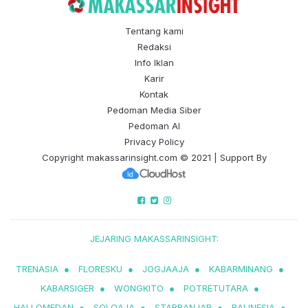
Tentang kami
Redaksi
Info Iklan
Karir
Kontak
Pedoman Media Siber
Pedoman AI
Privacy Policy
Copyright
makassarinsight.com
© 2021 | Support By
JEJARING MAKASSARINSIGHT:
TRENASIA
●
FLORESKU
●
JOGJAAJA
●
KABARMINANG
●
KABARSIGER
●
WONGKITO
●
POTRETUTARA
●
HALLOMEDAN
●
SOLOAJA
●
STARBANJAR
●
BALINESIA
●