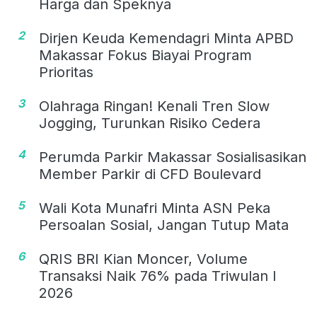
Harga dan Speknya
2
Dirjen Keuda Kemendagri Minta APBD
Makassar Fokus Biayai Program
Prioritas
3
Olahraga Ringan! Kenali Tren Slow
Jogging, Turunkan Risiko Cedera
4
Perumda Parkir Makassar Sosialisasikan
Member Parkir di CFD Boulevard
5
Wali Kota Munafri Minta ASN Peka
Persoalan Sosial, Jangan Tutup Mata
6
QRIS BRI Kian Moncer, Volume
Transaksi Naik 76% pada Triwulan I
2026