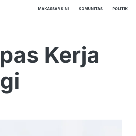
MAKASSAR KINI
KOMUNITAS
POLITIK
epas Kerja
gi