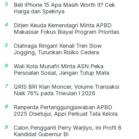
3
Beli iPhone 15 Apa Masih Worth It? Cek
Harga dan Speknya
4
Dirjen Keuda Kemendagri Minta APBD
Makassar Fokus Biayai Program Prioritas
5
Olahraga Ringan! Kenali Tren Slow
Jogging, Turunkan Risiko Cedera
6
Wali Kota Munafri Minta ASN Peka
Persoalan Sosial, Jangan Tutup Mata
7
QRIS BRI Kian Moncer, Volume Transaksi
Naik 76% pada Triwulan I 2026
8
Ranperda Pertanggungjawaban APBD
2025 Disetujui, Appi Perkuat Tata Kelola
9
Calon Pengganti Perry Warjiyo, Ini Profil 8
Kandidat Gubernur BI