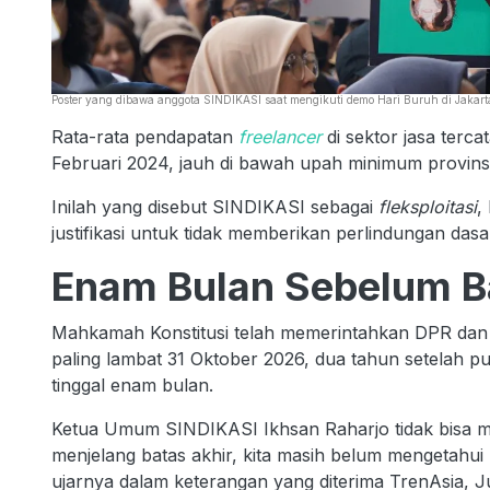
Poster yang dibawa anggota SINDIKASI saat mengikuti demo Hari Buruh di Jakart
Rata-rata pendapatan
freelancer
di sektor jasa terc
Februari 2024, jauh di bawah upah minimum provinsi
Inilah yang disebut SINDIKASI sebagai
fleksploitasi
,
justifikasi untuk tidak memberikan perlindungan das
Enam Bulan Sebelum B
Mahkamah Konstitusi telah memerintahkan DPR da
paling lambat 31 Oktober 2026, dua tahun setelah put
tinggal enam bulan.
Ketua Umum SINDIKASI Ikhsan Raharjo tidak bisa me
menjelang batas akhir, kita masih belum mengetahui
ujarnya dalam keterangan yang diterima TrenAsia, J