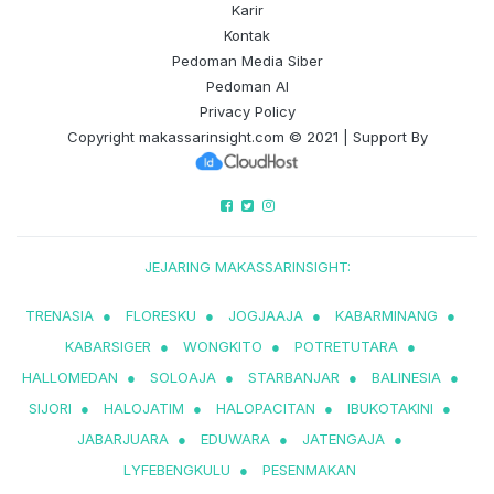
Karir
Kontak
Pedoman Media Siber
Pedoman AI
Privacy Policy
Copyright
makassarinsight.com
© 2021 | Support By
JEJARING MAKASSARINSIGHT:
TRENASIA
●
FLORESKU
●
JOGJAAJA
●
KABARMINANG
●
KABARSIGER
●
WONGKITO
●
POTRETUTARA
●
HALLOMEDAN
●
SOLOAJA
●
STARBANJAR
●
BALINESIA
●
SIJORI
●
HALOJATIM
●
HALOPACITAN
●
IBUKOTAKINI
●
JABARJUARA
●
EDUWARA
●
JATENGAJA
●
LYFEBENGKULU
●
PESENMAKAN