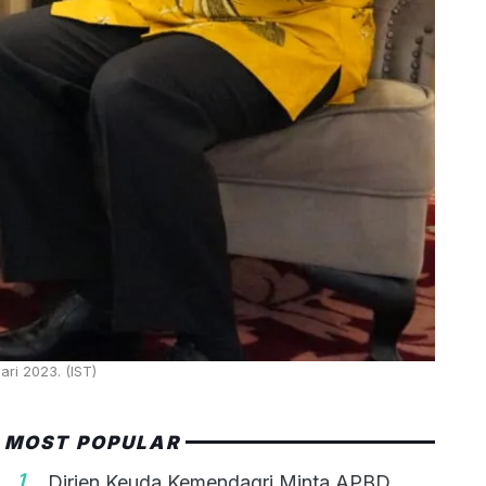
ari 2023. (IST)
MOST POPULAR
1
Dirjen Keuda Kemendagri Minta APBD