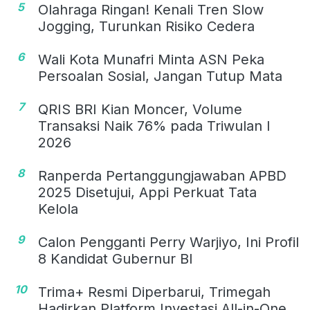
5
Olahraga Ringan! Kenali Tren Slow
Jogging, Turunkan Risiko Cedera
6
Wali Kota Munafri Minta ASN Peka
Persoalan Sosial, Jangan Tutup Mata
7
QRIS BRI Kian Moncer, Volume
Transaksi Naik 76% pada Triwulan I
2026
8
Ranperda Pertanggungjawaban APBD
2025 Disetujui, Appi Perkuat Tata
Kelola
9
Calon Pengganti Perry Warjiyo, Ini Profil
8 Kandidat Gubernur BI
10
Trima+ Resmi Diperbarui, Trimegah
Hadirkan Platform Investasi All-in-One