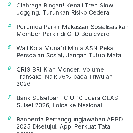
3
Olahraga Ringan! Kenali Tren Slow
Jogging, Turunkan Risiko Cedera
4
Perumda Parkir Makassar Sosialisasikan
Member Parkir di CFD Boulevard
5
Wali Kota Munafri Minta ASN Peka
Persoalan Sosial, Jangan Tutup Mata
6
QRIS BRI Kian Moncer, Volume
Transaksi Naik 76% pada Triwulan I
2026
7
Bank Sulselbar FC U-10 Juara GEAS
Sulsel 2026, Lolos ke Nasional
8
Ranperda Pertanggungjawaban APBD
2025 Disetujui, Appi Perkuat Tata