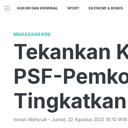
HUKUM DAN KRIMINAL
SPORT
EKONOMI & BISNIS
MAKASSAR KINI
Tekankan K
PSF-Pemko
Tingkatkan
Isman Wahyudi
-
Jumat
,
22 Agustus 2025 18:10
WIB