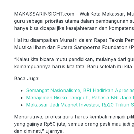
MAKASSARINSIGHT.com – Wali Kota Makassar, Muna
guru sebagai prioritas utama dalam pembangunan sum
hanya bisa dicapai jika kesejahteraan dan kompetensi
Hal itu disampaikan Munafri dalam Rapat Teknis Pem
Mustika Ilham dan Putera Sampoerna Foundation (PSF
“Kalau kita bicara mutu pendidikan, mulainya dari gu
kemampuannya harus kita tata. Baru setelah itu kita b
Baca Juga:
Semangat Nasionalisme, BRI Hadirkan Apresia
Manajemen Risiko Tangguh, Rahasia BRI Jaga Ku
Makassar Jadi Magnet Investasi, Rp20 Triliun 
Menurutnya, profesi guru harus kembali menjadi pil
yang gajinya Rp50 juta, semua orang pasti mau jadi gu
dan diminati,” ujarnya.