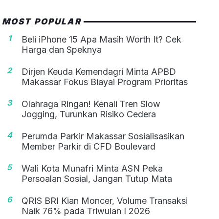
MOST POPULAR
1
Beli iPhone 15 Apa Masih Worth It? Cek
Harga dan Speknya
2
Dirjen Keuda Kemendagri Minta APBD
Makassar Fokus Biayai Program Prioritas
3
Olahraga Ringan! Kenali Tren Slow
Jogging, Turunkan Risiko Cedera
4
Perumda Parkir Makassar Sosialisasikan
Member Parkir di CFD Boulevard
5
Wali Kota Munafri Minta ASN Peka
Persoalan Sosial, Jangan Tutup Mata
6
QRIS BRI Kian Moncer, Volume Transaksi
Naik 76% pada Triwulan I 2026