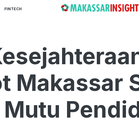
FINTECH
esejahteraan
t Makassar 
 Mutu Pendi