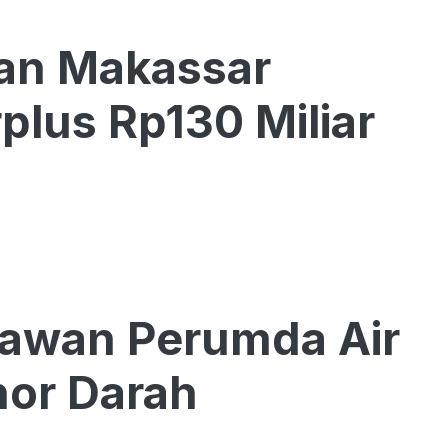
tan Makassar
lus Rp130 Miliar
yawan Perumda Air
or Darah