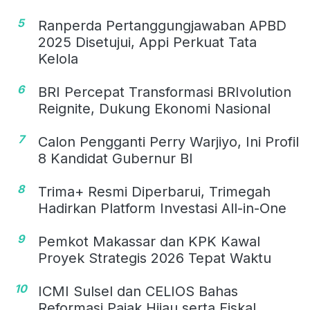
5
Ranperda Pertanggungjawaban APBD
2025 Disetujui, Appi Perkuat Tata
Kelola
6
BRI Percepat Transformasi BRIvolution
Reignite, Dukung Ekonomi Nasional
7
Calon Pengganti Perry Warjiyo, Ini Profil
8 Kandidat Gubernur BI
8
Trima+ Resmi Diperbarui, Trimegah
Hadirkan Platform Investasi All-in-One
9
Pemkot Makassar dan KPK Kawal
Proyek Strategis 2026 Tepat Waktu
10
ICMI Sulsel dan CELIOS Bahas
Reformasi Pajak Hijau serta Fiskal