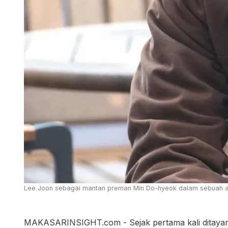
Lee Joon sebagai mantan preman Min Do-hyeok dalam sebuah ad
MAKASARINSIGHT.com - Sejak pertama kali ditayangk