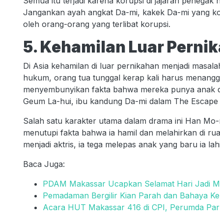
Semua itu terjadi karena korupsi di jajaran penegak hu
Jangankan ayah angkat Da-mi, kakek Da-mi yang ko
oleh orang-orang yang terlibat korupsi.
5. Kehamilan Luar Perni
Di Asia kehamilan di luar pernikahan menjadi masal
hukum, orang tua tunggal kerap kali harus menangg
menyembunyikan fakta bahwa mereka punya anak dan
Geum La-hui, ibu kandung Da-mi dalam The Escape
Salah satu karakter utama dalam drama ini Han Mo-n
menutupi fakta bahwa ia hamil dan melahirkan di r
menjadi aktris, ia tega melepas anak yang baru ia la
Baca Juga:
PDAM Makassar Ucapkan Selamat Hari Jadi M
Pemadaman Bergilir Kian Parah dan Bahaya K
Acara HUT Makassar 416 di CPI, Perumda Park