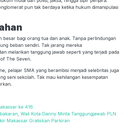
kum mulai dari polisi, jaksa, hingga sipir penjara.
nglomerat pun tak berdaya ketika hukum dimanipulasi
kahan
ah besar bagi orang tua dan anak. Tanpa perlindungan
ung beban sendiri. Tak jarang mereka
 melarikan tanggung jawab seperti yang terjadi pada
 of The Seven.
e, pelajar SMA yang berambisi menjadi selebritas juga
uang seni sekolah. Tak mau kehilangan kesempatan
hirkan.
akassar ke 416
ebakaran, Wali Kota Danny Minta Tanggungjawab PLN
ir Makassar Gratiskan Parkiran