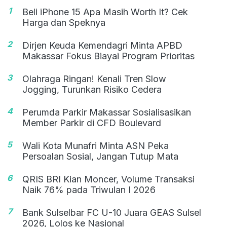
1
Beli iPhone 15 Apa Masih Worth It? Cek
Harga dan Speknya
2
Dirjen Keuda Kemendagri Minta APBD
Makassar Fokus Biayai Program Prioritas
3
Olahraga Ringan! Kenali Tren Slow
Jogging, Turunkan Risiko Cedera
4
Perumda Parkir Makassar Sosialisasikan
Member Parkir di CFD Boulevard
5
Wali Kota Munafri Minta ASN Peka
Persoalan Sosial, Jangan Tutup Mata
6
QRIS BRI Kian Moncer, Volume Transaksi
Naik 76% pada Triwulan I 2026
7
Bank Sulselbar FC U-10 Juara GEAS Sulsel
2026, Lolos ke Nasional