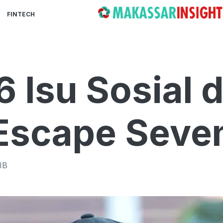
FINTECH
 6 Isu Sosial 
Escape Seve
IB