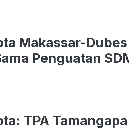
ota Makassar-Dubes
 Sama Penguatan SD
ota: TPA Tamangapa