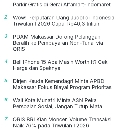
Parkir Gratis di Gerai Alfamart-Indomaret
2
Wow! Perputaran Uang Judol di Indonesia
Triwulan I 2026 Capai Rp40,3 triliun
3
PDAM Makassar Dorong Pelanggan
Beralih ke Pembayaran Non-Tunai via
QRIS
4
Beli iPhone 15 Apa Masih Worth It? Cek
Harga dan Speknya
5
Dirjen Keuda Kemendagri Minta APBD
Makassar Fokus Biayai Program Prioritas
6
Wali Kota Munafri Minta ASN Peka
Persoalan Sosial, Jangan Tutup Mata
7
QRIS BRI Kian Moncer, Volume Transaksi
Naik 76% pada Triwulan I 2026