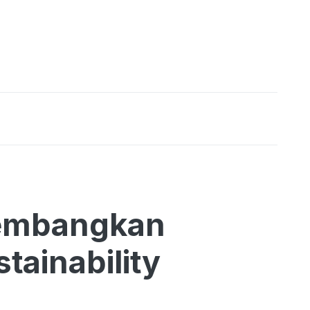
embangkan
tainability