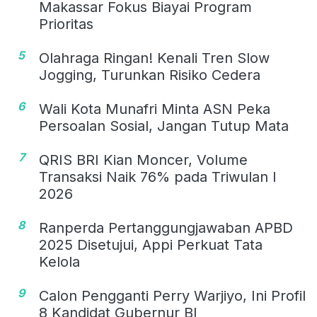
Makassar Fokus Biayai Program
Prioritas
5
Olahraga Ringan! Kenali Tren Slow
Jogging, Turunkan Risiko Cedera
6
Wali Kota Munafri Minta ASN Peka
Persoalan Sosial, Jangan Tutup Mata
7
QRIS BRI Kian Moncer, Volume
Transaksi Naik 76% pada Triwulan I
2026
8
Ranperda Pertanggungjawaban APBD
2025 Disetujui, Appi Perkuat Tata
Kelola
9
Calon Pengganti Perry Warjiyo, Ini Profil
8 Kandidat Gubernur BI