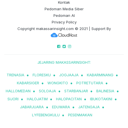
Kontak
Pedoman Media Siber
Pedoman AI
Privacy Policy
Copyright
makassarinsight.com
© 2021 | Support By
JEJARING MAKASSARINSIGHT:
TRENASIA
●
FLORESKU
●
JOGJAAJA
●
KABARMINANG
●
KABARSIGER
●
WONGKITO
●
POTRETUTARA
●
HALLOMEDAN
●
SOLOAJA
●
STARBANJAR
●
BALINESIA
●
SIJORI
●
HALOJATIM
●
HALOPACITAN
●
IBUKOTAKINI
●
JABARJUARA
●
EDUWARA
●
JATENGAJA
●
LYFEBENGKULU
●
PESENMAKAN