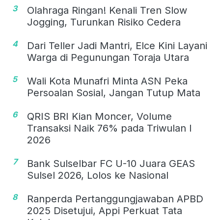
3
Olahraga Ringan! Kenali Tren Slow
Jogging, Turunkan Risiko Cedera
4
Dari Teller Jadi Mantri, Elce Kini Layani
Warga di Pegunungan Toraja Utara
5
Wali Kota Munafri Minta ASN Peka
Persoalan Sosial, Jangan Tutup Mata
6
QRIS BRI Kian Moncer, Volume
Transaksi Naik 76% pada Triwulan I
2026
7
Bank Sulselbar FC U-10 Juara GEAS
Sulsel 2026, Lolos ke Nasional
8
Ranperda Pertanggungjawaban APBD
2025 Disetujui, Appi Perkuat Tata