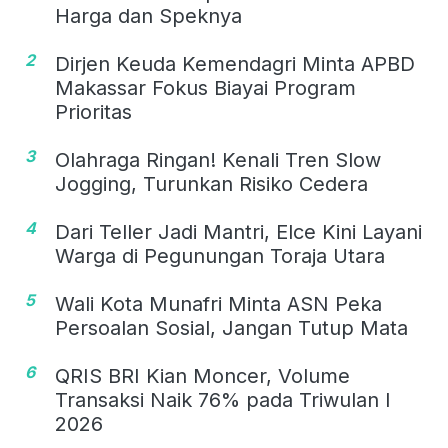
Harga dan Speknya
2
Dirjen Keuda Kemendagri Minta APBD
Makassar Fokus Biayai Program
Prioritas
3
Olahraga Ringan! Kenali Tren Slow
Jogging, Turunkan Risiko Cedera
4
Dari Teller Jadi Mantri, Elce Kini Layani
Warga di Pegunungan Toraja Utara
5
Wali Kota Munafri Minta ASN Peka
Persoalan Sosial, Jangan Tutup Mata
6
QRIS BRI Kian Moncer, Volume
Transaksi Naik 76% pada Triwulan I
2026