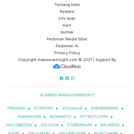
Tentang kami
Redaksi
Info Iklan
Karir
Kontak
Pedoman Media Siber
Pedoman AI
Privacy Policy
Copyright
makassarinsight.com
© 2021 | Support By
JEJARING MAKASSARINSIGHT:
TRENASIA
●
FLORESKU
●
JOGJAAJA
●
KABARMINANG
●
KABARSIGER
●
WONGKITO
●
POTRETUTARA
●
HALLOMEDAN
●
SOLOAJA
●
STARBANJAR
●
BALINESIA
●
SIJORI
●
HALOJATIM
●
HALOPACITAN
●
IBUKOTAKINI
●