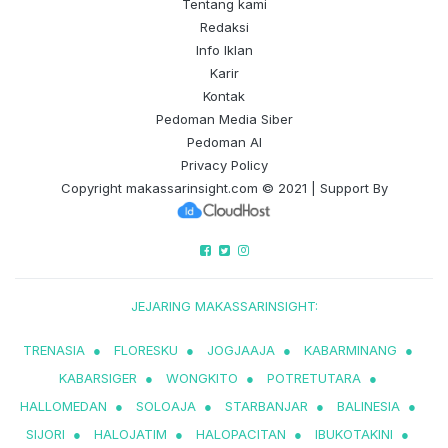
Tentang kami
Redaksi
Info Iklan
Karir
Kontak
Pedoman Media Siber
Pedoman AI
Privacy Policy
Copyright
makassarinsight.com
© 2021 | Support By
JEJARING MAKASSARINSIGHT:
TRENASIA
●
FLORESKU
●
JOGJAAJA
●
KABARMINANG
●
KABARSIGER
●
WONGKITO
●
POTRETUTARA
●
HALLOMEDAN
●
SOLOAJA
●
STARBANJAR
●
BALINESIA
●
SIJORI
●
HALOJATIM
●
HALOPACITAN
●
IBUKOTAKINI
●