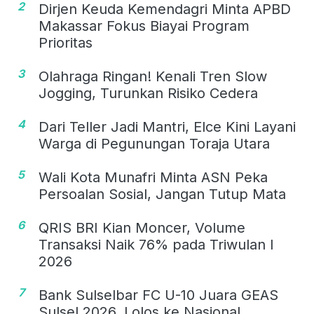
2
Dirjen Keuda Kemendagri Minta APBD
Makassar Fokus Biayai Program
Prioritas
3
Olahraga Ringan! Kenali Tren Slow
Jogging, Turunkan Risiko Cedera
4
Dari Teller Jadi Mantri, Elce Kini Layani
Warga di Pegunungan Toraja Utara
5
Wali Kota Munafri Minta ASN Peka
Persoalan Sosial, Jangan Tutup Mata
6
QRIS BRI Kian Moncer, Volume
Transaksi Naik 76% pada Triwulan I
2026
7
Bank Sulselbar FC U-10 Juara GEAS
Sulsel 2026, Lolos ke Nasional