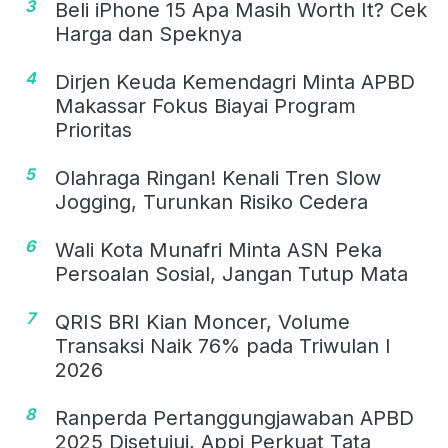
3
Beli iPhone 15 Apa Masih Worth It? Cek
Harga dan Speknya
4
Dirjen Keuda Kemendagri Minta APBD
Makassar Fokus Biayai Program
Prioritas
5
Olahraga Ringan! Kenali Tren Slow
Jogging, Turunkan Risiko Cedera
6
Wali Kota Munafri Minta ASN Peka
Persoalan Sosial, Jangan Tutup Mata
7
QRIS BRI Kian Moncer, Volume
Transaksi Naik 76% pada Triwulan I
2026
8
Ranperda Pertanggungjawaban APBD
2025 Disetujui, Appi Perkuat Tata