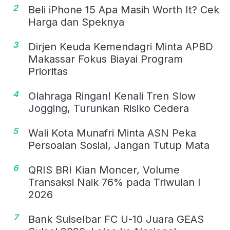
2
Beli iPhone 15 Apa Masih Worth It? Cek
Harga dan Speknya
3
Dirjen Keuda Kemendagri Minta APBD
Makassar Fokus Biayai Program
Prioritas
4
Olahraga Ringan! Kenali Tren Slow
Jogging, Turunkan Risiko Cedera
5
Wali Kota Munafri Minta ASN Peka
Persoalan Sosial, Jangan Tutup Mata
6
QRIS BRI Kian Moncer, Volume
Transaksi Naik 76% pada Triwulan I
2026
7
Bank Sulselbar FC U-10 Juara GEAS