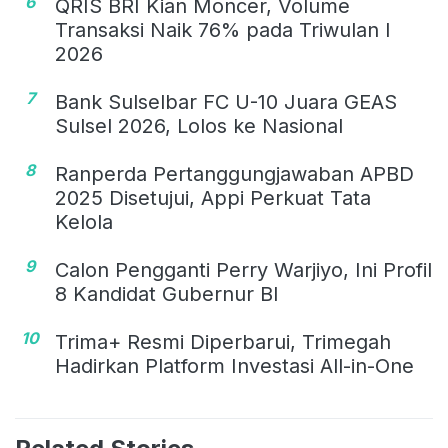
6
QRIS BRI Kian Moncer, Volume
Transaksi Naik 76% pada Triwulan I
2026
7
Bank Sulselbar FC U-10 Juara GEAS
Sulsel 2026, Lolos ke Nasional
8
Ranperda Pertanggungjawaban APBD
2025 Disetujui, Appi Perkuat Tata
Kelola
9
Calon Pengganti Perry Warjiyo, Ini Profil
8 Kandidat Gubernur BI
10
Trima+ Resmi Diperbarui, Trimegah
Hadirkan Platform Investasi All-in-One