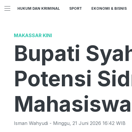
HUKUM DAN KRIMINAL
SPORT
EKONOMI & BISNIS
MAKASSAR KINI
Bupati Sya
Potensi Si
Mahasiswa
Isman Wahyudi
-
Minggu
,
21 Juni 2026 16:42
WIB