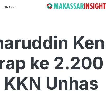
FINTECH
haruddin Ken
drap ke 2.200
 KKN Unhas