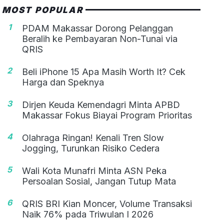
MOST POPULAR
1
PDAM Makassar Dorong Pelanggan
Beralih ke Pembayaran Non-Tunai via
QRIS
2
Beli iPhone 15 Apa Masih Worth It? Cek
Harga dan Speknya
3
Dirjen Keuda Kemendagri Minta APBD
Makassar Fokus Biayai Program Prioritas
4
Olahraga Ringan! Kenali Tren Slow
Jogging, Turunkan Risiko Cedera
5
Wali Kota Munafri Minta ASN Peka
Persoalan Sosial, Jangan Tutup Mata
6
QRIS BRI Kian Moncer, Volume Transaksi
Naik 76% pada Triwulan I 2026