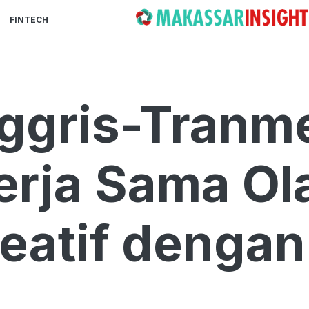
FINTECH
ggris-Tranm
Kerja Sama O
eatif denga