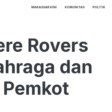
MAKASSAR KINI
KOMUNITAS
POLITIK
ere Rovers
lahraga dan
n Pemkot