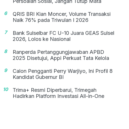
Persoalan Sosial, Jangan Tutup Mata
6
QRIS BRI Kian Moncer, Volume Transaksi
Naik 76% pada Triwulan I 2026
7
Bank Sulselbar FC U-10 Juara GEAS Sulsel
2026, Lolos ke Nasional
8
Ranperda Pertanggungjawaban APBD
2025 Disetujui, Appi Perkuat Tata Kelola
9
Calon Pengganti Perry Warjiyo, Ini Profil 8
Kandidat Gubernur BI
10
Trima+ Resmi Diperbarui, Trimegah
Hadirkan Platform Investasi All-in-One