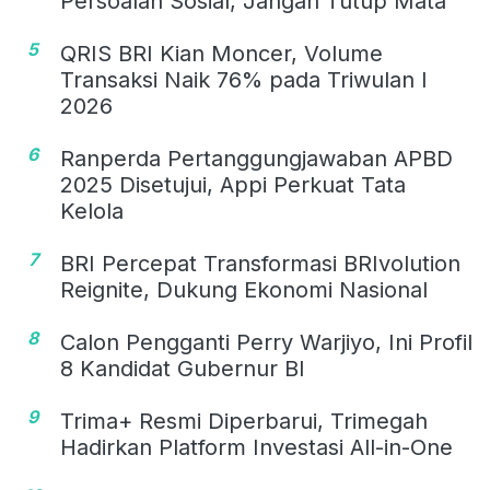
Persoalan Sosial, Jangan Tutup Mata
5
QRIS BRI Kian Moncer, Volume
Transaksi Naik 76% pada Triwulan I
2026
6
Ranperda Pertanggungjawaban APBD
2025 Disetujui, Appi Perkuat Tata
Kelola
7
BRI Percepat Transformasi BRIvolution
Reignite, Dukung Ekonomi Nasional
8
Calon Pengganti Perry Warjiyo, Ini Profil
8 Kandidat Gubernur BI
9
Trima+ Resmi Diperbarui, Trimegah
Hadirkan Platform Investasi All-in-One