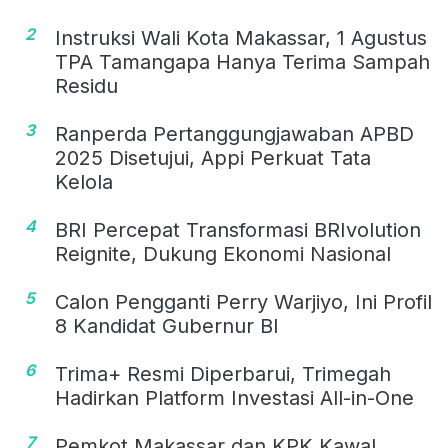
2
Instruksi Wali Kota Makassar, 1 Agustus
TPA Tamangapa Hanya Terima Sampah
Residu
3
Ranperda Pertanggungjawaban APBD
2025 Disetujui, Appi Perkuat Tata
Kelola
4
BRI Percepat Transformasi BRIvolution
Reignite, Dukung Ekonomi Nasional
5
Calon Pengganti Perry Warjiyo, Ini Profil
8 Kandidat Gubernur BI
6
Trima+ Resmi Diperbarui, Trimegah
Hadirkan Platform Investasi All-in-One
7
Pemkot Makassar dan KPK Kawal