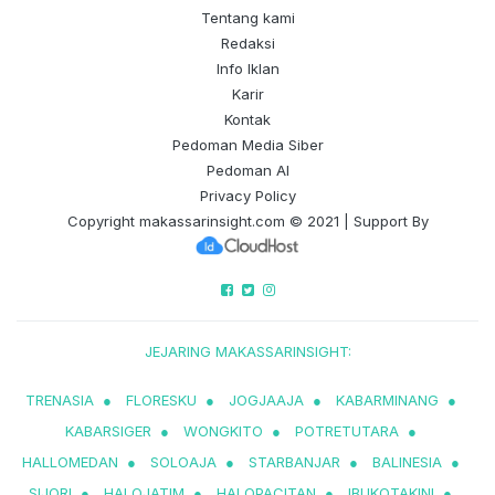
Tentang kami
Redaksi
Info Iklan
Karir
Kontak
Pedoman Media Siber
Pedoman AI
Privacy Policy
Copyright
makassarinsight.com
© 2021 | Support By
JEJARING MAKASSARINSIGHT:
TRENASIA
●
FLORESKU
●
JOGJAAJA
●
KABARMINANG
●
KABARSIGER
●
WONGKITO
●
POTRETUTARA
●
HALLOMEDAN
●
SOLOAJA
●
STARBANJAR
●
BALINESIA
●
SIJORI
●
HALOJATIM
●
HALOPACITAN
●
IBUKOTAKINI
●