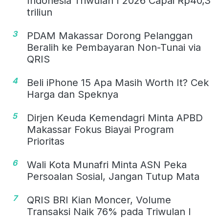
Indonesia Triwulan I 2026 Capai Rp40,3
triliun
3
PDAM Makassar Dorong Pelanggan
Beralih ke Pembayaran Non-Tunai via
QRIS
4
Beli iPhone 15 Apa Masih Worth It? Cek
Harga dan Speknya
5
Dirjen Keuda Kemendagri Minta APBD
Makassar Fokus Biayai Program
Prioritas
6
Wali Kota Munafri Minta ASN Peka
Persoalan Sosial, Jangan Tutup Mata
7
QRIS BRI Kian Moncer, Volume
Transaksi Naik 76% pada Triwulan I