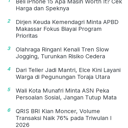
1
Beli iPhone 15 Apa Masih Worth It? Cek
Harga dan Speknya
2
Dirjen Keuda Kemendagri Minta APBD
Makassar Fokus Biayai Program
Prioritas
3
Olahraga Ringan! Kenali Tren Slow
Jogging, Turunkan Risiko Cedera
4
Dari Teller Jadi Mantri, Elce Kini Layani
Warga di Pegunungan Toraja Utara
5
Wali Kota Munafri Minta ASN Peka
Persoalan Sosial, Jangan Tutup Mata
6
QRIS BRI Kian Moncer, Volume
Transaksi Naik 76% pada Triwulan I
2026