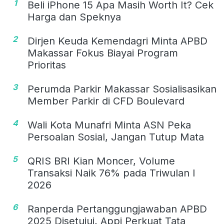
1
Beli iPhone 15 Apa Masih Worth It? Cek
Harga dan Speknya
2
Dirjen Keuda Kemendagri Minta APBD
Makassar Fokus Biayai Program
Prioritas
3
Perumda Parkir Makassar Sosialisasikan
Member Parkir di CFD Boulevard
4
Wali Kota Munafri Minta ASN Peka
Persoalan Sosial, Jangan Tutup Mata
5
QRIS BRI Kian Moncer, Volume
Transaksi Naik 76% pada Triwulan I
2026
6
Ranperda Pertanggungjawaban APBD
2025 Disetujui, Appi Perkuat Tata