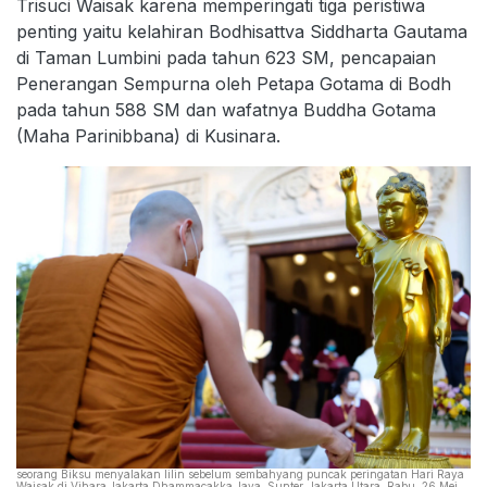
Trisuci Waisak karena memperingati tiga peristiwa
penting yaitu kelahiran Bodhisattva Siddharta Gautama
di Taman Lumbini pada tahun 623 SM, pencapaian
Penerangan Sempurna oleh Petapa Gotama di Bodh
pada tahun 588 SM dan wafatnya Buddha Gotama
(Maha Parinibbana) di Kusinara.
seorang Biksu menyalakan lilin sebelum sembahyang puncak peringatan Hari Raya
Waisak di Vihara Jakarta Dhammacakka Jaya, Sunter, Jakarta Utara, Rabu, 26 Mei