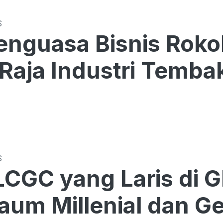
S
Penguasa Bisnis Rokok
 Raja Industri Temba
S
LCGC yang Laris di 
aum Millenial dan G