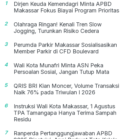
1
Dirjen Keuda Kemendagri Minta APBD
Makassar Fokus Biayai Program Prioritas
2
Olahraga Ringan! Kenali Tren Slow
Jogging, Turunkan Risiko Cedera
3
Perumda Parkir Makassar Sosialisasikan
Member Parkir di CFD Boulevard
4
Wali Kota Munafri Minta ASN Peka
Persoalan Sosial, Jangan Tutup Mata
5
QRIS BRI Kian Moncer, Volume Transaksi
Naik 76% pada Triwulan I 2026
6
Instruksi Wali Kota Makassar, 1 Agustus
TPA Tamangapa Hanya Terima Sampah
Residu
7
Ranperda Pertanggungjawaban APBD