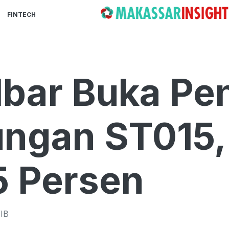
FINTECH
lbar Buka P
ngan ST015, 
5 Persen
IB