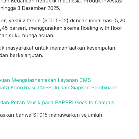
erian Keuangan Republik Indonesia. Produk investasi
 hingga 3 Desember 2025.
r, yakni 2 tahun (ST015-T2) dengan imbal hasil 5,20
5,45 persen, menggunakan skema floating with floor
han suku bunga acuan.
gajak masyarakat untuk memanfaatkan kesempatan
 dan berkelanjutan.
ipuan Mengatasnamakan Layanan CMS
afri Koordinasi TNI–Polri dan Siapkan Pembinaan
 dan Peran Musik pada PAPPRI Goes to Campus
egaskan bahwa ST015 menawarkan sejumlah