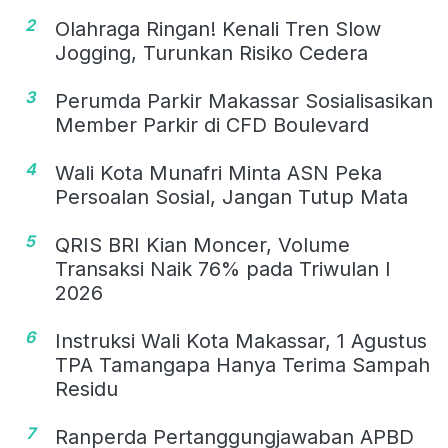
2
Olahraga Ringan! Kenali Tren Slow
Jogging, Turunkan Risiko Cedera
3
Perumda Parkir Makassar Sosialisasikan
Member Parkir di CFD Boulevard
4
Wali Kota Munafri Minta ASN Peka
Persoalan Sosial, Jangan Tutup Mata
5
QRIS BRI Kian Moncer, Volume
Transaksi Naik 76% pada Triwulan I
2026
6
Instruksi Wali Kota Makassar, 1 Agustus
TPA Tamangapa Hanya Terima Sampah
Residu
7
Ranperda Pertanggungjawaban APBD