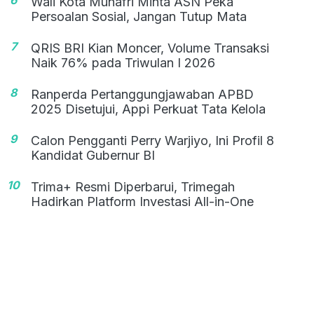
Wali Kota Munafri Minta ASN Peka
Persoalan Sosial, Jangan Tutup Mata
7
QRIS BRI Kian Moncer, Volume Transaksi
Naik 76% pada Triwulan I 2026
8
Ranperda Pertanggungjawaban APBD
2025 Disetujui, Appi Perkuat Tata Kelola
9
Calon Pengganti Perry Warjiyo, Ini Profil 8
Kandidat Gubernur BI
10
Trima+ Resmi Diperbarui, Trimegah
Hadirkan Platform Investasi All-in-One