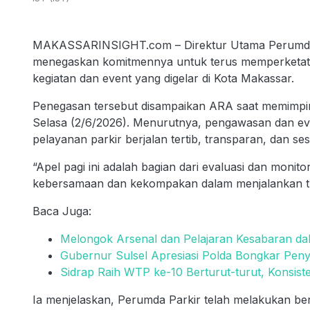
MAKASSARINSIGHT.com – Direktur Utama Perumda P
menegaskan komitmennya untuk terus memperketat 
kegiatan dan event yang digelar di Kota Makassar.
Penegasan tersebut disampaikan ARA saat memimpin
Selasa (2/6/2026). Menurutnya, pengawasan dan eva
pelayanan parkir berjalan tertib, transparan, dan se
“Apel pagi ini adalah bagian dari evaluasi dan monito
kebersamaan dan kekompakan dalam menjalankan tug
Baca Juga:
Melongok Arsenal dan Pelajaran Kesabaran dal
Gubernur Sulsel Apresiasi Polda Bongkar Pen
Sidrap Raih WTP ke-10 Berturut-turut, Konsist
Ia menjelaskan, Perumda Parkir telah melakukan be