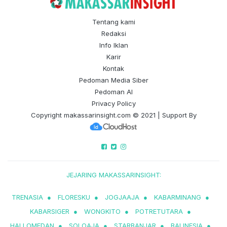
Tentang kami
Redaksi
Info Iklan
Karir
Kontak
Pedoman Media Siber
Pedoman AI
Privacy Policy
Copyright
makassarinsight.com
© 2021 | Support By
JEJARING MAKASSARINSIGHT:
TRENASIA
●
FLORESKU
●
JOGJAAJA
●
KABARMINANG
●
KABARSIGER
●
WONGKITO
●
POTRETUTARA
●
HALLOMEDAN
●
SOLOAJA
●
STARBANJAR
●
BALINESIA
●