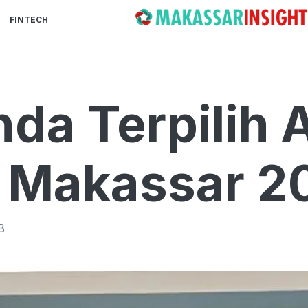
FINTECH
nda Terpilih
I Makassar 
B