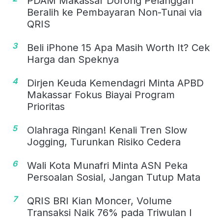
PDAM Makassar Dorong Pelanggan
Beralih ke Pembayaran Non-Tunai via
QRIS
3
Beli iPhone 15 Apa Masih Worth It? Cek
Harga dan Speknya
4
Dirjen Keuda Kemendagri Minta APBD
Makassar Fokus Biayai Program
Prioritas
5
Olahraga Ringan! Kenali Tren Slow
Jogging, Turunkan Risiko Cedera
6
Wali Kota Munafri Minta ASN Peka
Persoalan Sosial, Jangan Tutup Mata
7
QRIS BRI Kian Moncer, Volume
Transaksi Naik 76% pada Triwulan I