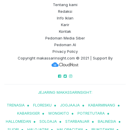
Tentang kami
Redaksi
Info Iklan
Karir
Kontak
Pedoman Media Siber
Pedoman AI
Privacy Policy
Copyright
makassarinsight.com
© 2021 | Support By
JEJARING MAKASSARINSIGHT:
TRENASIA
●
FLORESKU
●
JOGJAAJA
●
KABARMINANG
●
KABARSIGER
●
WONGKITO
●
POTRETUTARA
●
HALLOMEDAN
●
SOLOAJA
●
STARBANJAR
●
BALINESIA
●
SIJORI
●
HALOJATIM
●
HALOPACITAN
●
IBUKOTAKINI
●