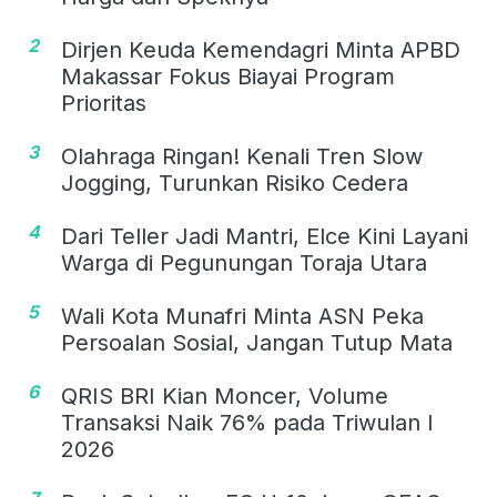
2
Dirjen Keuda Kemendagri Minta APBD
Makassar Fokus Biayai Program
Prioritas
3
Olahraga Ringan! Kenali Tren Slow
Jogging, Turunkan Risiko Cedera
4
Dari Teller Jadi Mantri, Elce Kini Layani
Warga di Pegunungan Toraja Utara
5
Wali Kota Munafri Minta ASN Peka
Persoalan Sosial, Jangan Tutup Mata
6
QRIS BRI Kian Moncer, Volume
Transaksi Naik 76% pada Triwulan I
2026