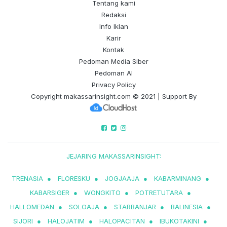
Tentang kami
Redaksi
Info Iklan
Karir
Kontak
Pedoman Media Siber
Pedoman AI
Privacy Policy
Copyright
makassarinsight.com
© 2021 | Support By
JEJARING MAKASSARINSIGHT:
TRENASIA
●
FLORESKU
●
JOGJAAJA
●
KABARMINANG
●
KABARSIGER
●
WONGKITO
●
POTRETUTARA
●
HALLOMEDAN
●
SOLOAJA
●
STARBANJAR
●
BALINESIA
●
SIJORI
●
HALOJATIM
●
HALOPACITAN
●
IBUKOTAKINI
●