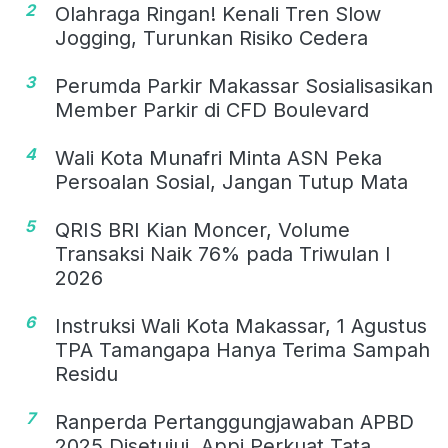
2
Olahraga Ringan! Kenali Tren Slow
Jogging, Turunkan Risiko Cedera
3
Perumda Parkir Makassar Sosialisasikan
Member Parkir di CFD Boulevard
4
Wali Kota Munafri Minta ASN Peka
Persoalan Sosial, Jangan Tutup Mata
5
QRIS BRI Kian Moncer, Volume
Transaksi Naik 76% pada Triwulan I
2026
6
Instruksi Wali Kota Makassar, 1 Agustus
TPA Tamangapa Hanya Terima Sampah
Residu
7
Ranperda Pertanggungjawaban APBD
2025 Disetujui, Appi Perkuat Tata