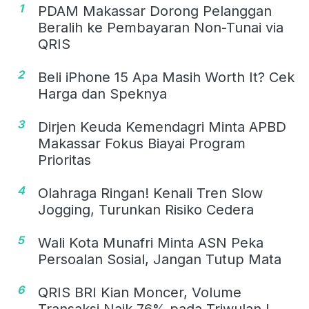
1
PDAM Makassar Dorong Pelanggan
Beralih ke Pembayaran Non-Tunai via
QRIS
2
Beli iPhone 15 Apa Masih Worth It? Cek
Harga dan Speknya
3
Dirjen Keuda Kemendagri Minta APBD
Makassar Fokus Biayai Program
Prioritas
4
Olahraga Ringan! Kenali Tren Slow
Jogging, Turunkan Risiko Cedera
5
Wali Kota Munafri Minta ASN Peka
Persoalan Sosial, Jangan Tutup Mata
6
QRIS BRI Kian Moncer, Volume
Transaksi Naik 76% pada Triwulan I