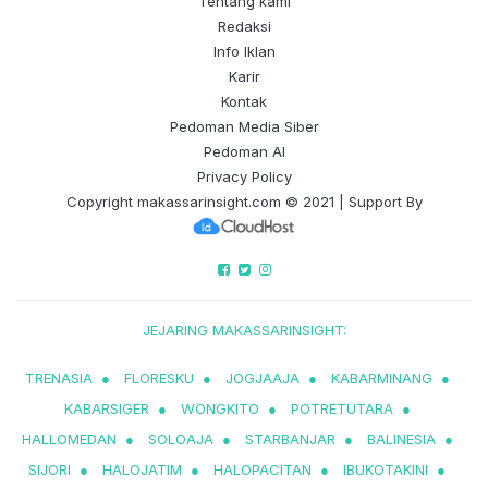
Tentang kami
Redaksi
Info Iklan
Karir
Kontak
Pedoman Media Siber
Pedoman AI
Privacy Policy
Copyright
makassarinsight.com
© 2021 | Support By
JEJARING MAKASSARINSIGHT:
TRENASIA
●
FLORESKU
●
JOGJAAJA
●
KABARMINANG
●
KABARSIGER
●
WONGKITO
●
POTRETUTARA
●
HALLOMEDAN
●
SOLOAJA
●
STARBANJAR
●
BALINESIA
●
SIJORI
●
HALOJATIM
●
HALOPACITAN
●
IBUKOTAKINI
●