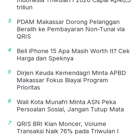
Indonesia Triwulan I 2026 Capai Rp40,3
triliun
3
PDAM Makassar Dorong Pelanggan
Beralih ke Pembayaran Non-Tunai via
QRIS
4
Beli iPhone 15 Apa Masih Worth It? Cek
Harga dan Speknya
5
Dirjen Keuda Kemendagri Minta APBD
Makassar Fokus Biayai Program
Prioritas
6
Wali Kota Munafri Minta ASN Peka
Persoalan Sosial, Jangan Tutup Mata
7
QRIS BRI Kian Moncer, Volume
Transaksi Naik 76% pada Triwulan I